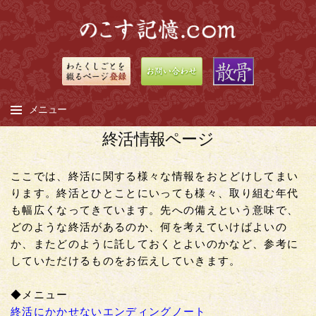
メニュー
終活情報ページ
コ
ン
ここでは、終活に関する様々な情報をおとどけしてまい
テ
ります。終活とひとことにいっても様々、取り組む年代
ン
も幅広くなってきています。先への備えという意味で、
ツ
どのような終活があるのか、何を考えていけばよいの
へ
か、またどのように託しておくとよいのかなど、参考に
ス
していただけるものをお伝えしていきます。
キ
ッ
◆メニュー
プ
終活にかかせないエンディングノート