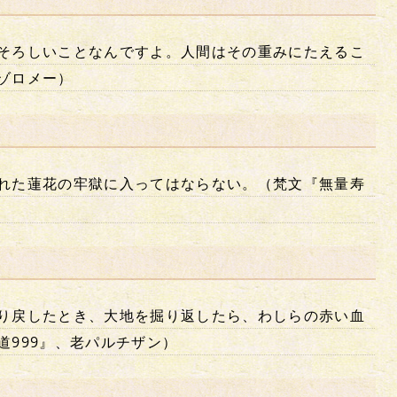
そろしいことなんですよ。人間はその重みにたえるこ
ゾロメー）
れた蓮花の牢獄に入ってはならない。（梵文『無量寿
り戻したとき、大地を掘り返したら、わしらの赤い血
道999』、老パルチザン）