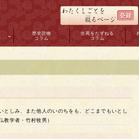
コ
歴史読物
生死をたずねる
ン
コラム
コラム
テ
ン
ツ
へ
ス
キ
ッ
プ
いとしみ、また他人のいのちをも、どこまでもいとし
仏教学者・竹村牧男）