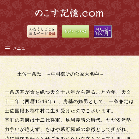
メニュー
コ
ン
土佐一条氏 ～中村御所の公家大名④～
テ
ン
一条房基が命を絶つ天文十八年から遡ること六年、天文
ツ
へ
十二年（西暦1543年）、房基の嫡男として、一条兼定は
ス
土佐国幡多郡中村に生を受けたのでございます。
キ
室町の幕府は十二代将軍、足利義晴の時代、ただ依然勢
ッ
力争いが絶えず、もはや幕府権威の象徴として担がれ、
プ
時に畿内を転々とせざるをえない存在となってしまいま