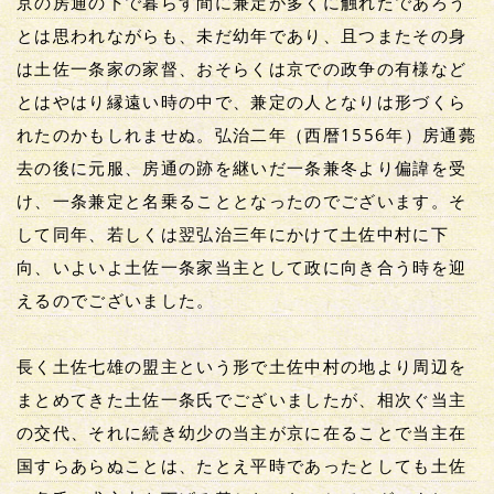
京の房通の下で暮らす間に兼定が多くに触れたであろう
とは思われながらも、未だ幼年であり、且つまたその身
は土佐一条家の家督、おそらくは京での政争の有様など
とはやはり縁遠い時の中で、兼定の人となりは形づくら
れたのかもしれませぬ。弘治二年（西暦1556年）房通薨
去の後に元服、房通の跡を継いだ一条兼冬より偏諱を受
け、一条兼定と名乗ることとなったのでございます。そ
して同年、若しくは翌弘治三年にかけて土佐中村に下
向、いよいよ土佐一条家当主として政に向き合う時を迎
えるのでございました。
長く土佐七雄の盟主という形で土佐中村の地より周辺を
まとめてきた土佐一条氏でございましたが、相次ぐ当主
の交代、それに続き幼少の当主が京に在ることで当主在
国すらあらぬことは、たとえ平時であったとしても土佐