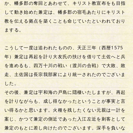
か、幡多郡の奪回とあわせて、キリスト教宣布をも目指
して動き始めた兼定は、幡多郡の宿毛あたりにキリスト
教を伝える拠点を築くことも命じていたといわれており
まする。
こうして一度は追われたものの、天正三年（西暦1575
年）兼定は再起を計り大友氏の扶けを借りて土佐へと兵
を進めるも、四万十川の戦い（渡川の合戦）で大敗、敗
走、土佐国は長宗我部家により統一されたのでございま
した。
その後、兼定は宇和海の戸島に隠棲いたしますが、再起
を計りながらも、成し得なかったということが事実と言
い得るかと思います。火種を残したくない元親は一計を
案じ、かつて兼定の側近であった入江左近を刺客として
兼定のもとに差し向けたのでございます。深手を負いな