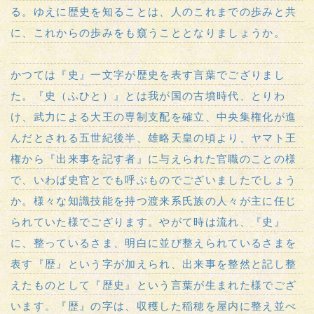
る。ゆえに歴史を知ることは、人のこれまでの歩みと共
に、これからの歩みをも窺うこととなりましょうか。
かつては『史』一文字が歴史を表す言葉でござりまし
た。『史（ふひと）』とは我が国の古墳時代、とりわ
け、武力による大王の専制支配を確立、中央集権化が進
んだとされる五世紀後半、雄略天皇の頃より、ヤマト王
権から『出来事を記す者』に与えられた官職のことの様
で、いわば史官とでも呼ぶものでございましたでしょう
か。様々な知識技能を持つ渡来系氏族の人々が主に任じ
られていた様でござります。やがて時は流れ、『史』
に、整っているさま、明白に並び整えられているさまを
表す『歴』という字が加えられ、出来事を整然と記し整
えたものとして『歴史』という言葉が生まれた様でござ
います。『歴』の字は、収穫した稲穂を屋内に整え並べ