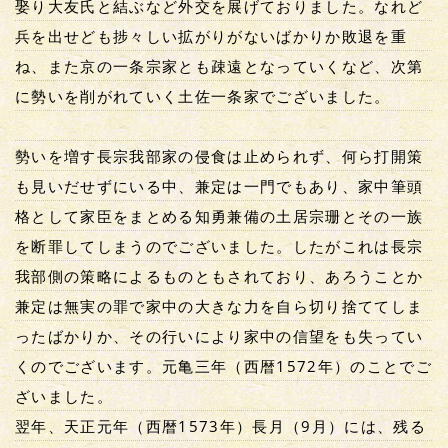
娶り大友氏と結ぶなど外交を展げておりました。なれど
兵を出せども捗々しい拡がりがないばかりか敗退を重
ね、また京の一条宗家とも疎遠となっていくなど、次第
に勢いを削がれていく土佐一条家でございました。
勢いを増す長宗我部家の侵食は止められず、何ら打開策
も見いだせずにいる中、兼定は一門でもあり、家中筆頭
格として家臣をまとめる知勇兼備の土居宗珊とその一族
を断罪してしまうのでございました。したがこれは長宗
我部側の策略によるものともされており、あろうことか
兼定は無実の罪で家中の大きな力を自ら切り捨ててしま
ったばかりか、その行いにより家中の信望をも失ってい
くのでございます。元亀三年（西暦1572年）のことでご
ざいました。
翌年、天正元年（西暦1573年）長月（9月）には、残る