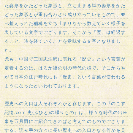
た姿形をかたどった象形と、立ち止まる脚の姿形をかた
どった象形とが重ね合わさり成り立っているもので、並
べ整えられた稲穂を立ち止まりながら数えていく様子を
表している文字でござります。そこから『歴』は経過す
ること、時を経ていくことを意味する文字となりまし
た。
尤も、中国で三国志注釈に表れる『歴史』という言葉が
定着するのは、はるか後の明の時代の様で、そこからや
がて日本の江戸時代にも『歴史』という言葉が使われる
ようになったといわれております。
歴史への入口は人それぞれかと存じます。この『のこす
記憶.com 史(ふひと)の綴りもの』は、様々な時代の出来
事を五月雨にご紹介できればと考えてのものでござりま
する。読み手の方々に長い歴史への入口となる何かを見