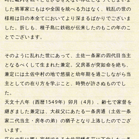
した将軍家にもはや全国を統べる力はなく、戦乱の世の
様相は日の本全てにおいてより深まるばかりでございま
した。折しも、種子島に鉄砲が伝来したのもこの年のこ
とでございます。
そのように乱れた世にあって、土佐一条家の四代目当主
となるべくして生まれた兼定。父房基が突如命を絶ち、
兼定には土佐中村の地で悠揚と幼年期を過ごしながら当
主としての在り方を学ぶこと、時勢が許さぬものでし
た。
天文十八年（西暦1549年）卯月（4月）、齢七で家督を
継ぎました兼定は、大叔父にあたる一条房通（土佐一条
家二代当主・房冬の弟）の猶子となり上洛したのでござ
います。