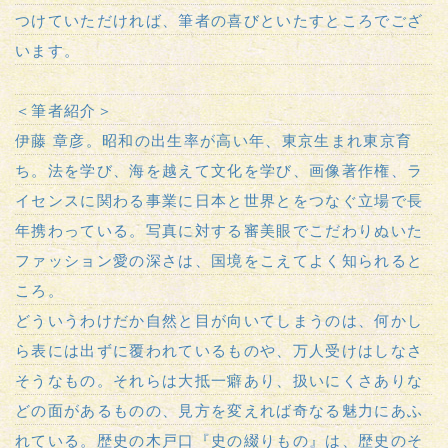
つけていただければ、筆者の喜びといたすところでござ
います。
＜筆者紹介＞
伊藤 章彦。昭和の出生率が高い年、東京生まれ東京育
ち。法を学び、海を越えて文化を学び、画像著作権、ラ
イセンスに関わる事業に日本と世界とをつなぐ立場で長
年携わっている。写真に対する審美眼でこだわりぬいた
ファッション愛の深さは、国境をこえてよく知られると
ころ。
どういうわけだか自然と目が向いてしまうのは、何かし
ら表には出ずに覆われているものや、万人受けはしなさ
そうなもの。それらは大抵一癖あり、扱いにくさありな
どの面があるものの、見方を変えれば奇なる魅力にあふ
れている。歴史の木戸口『史の綴りもの』は、歴史のそ