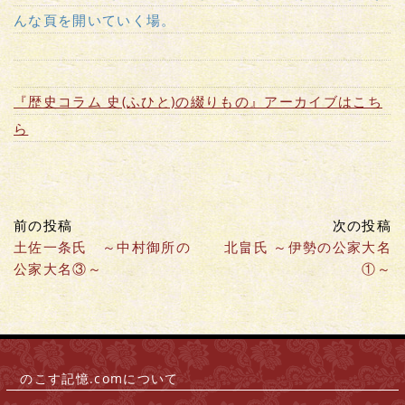
んな頁を開いていく場。
『歴史コラム 史(ふひと)の綴りもの』アーカイブはこち
ら
前の投稿
次の投稿
土佐一条氏 ～中村御所の
北畠氏 ～伊勢の公家大名
公家大名③～
①～
のこす記憶.comについて
|