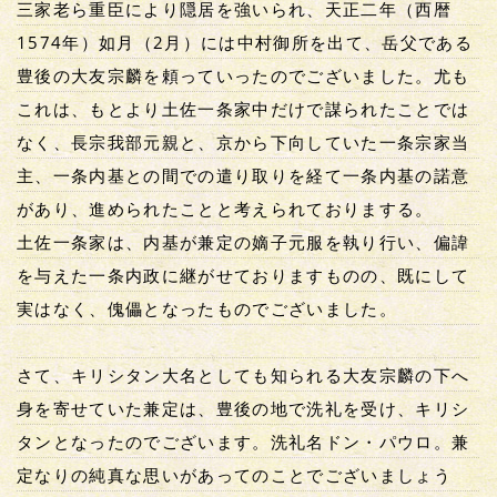
三家老ら重臣により隠居を強いられ、天正二年（西暦
1574年）如月（2月）には中村御所を出て、岳父である
豊後の大友宗麟を頼っていったのでございました。尤も
これは、もとより土佐一条家中だけで謀られたことでは
なく、長宗我部元親と、京から下向していた一条宗家当
主、一条内基との間での遣り取りを経て一条内基の諾意
があり、進められたことと考えられておりまする。
土佐一条家は、内基が兼定の嫡子元服を執り行い、偏諱
を与えた一条内政に継がせておりますものの、既にして
実はなく、傀儡となったものでございました。
さて、キリシタン大名としても知られる大友宗麟の下へ
身を寄せていた兼定は、豊後の地で洗礼を受け、キリシ
タンとなったのでございます。洗礼名ドン・パウロ。兼
定なりの純真な思いがあってのことでございましょう