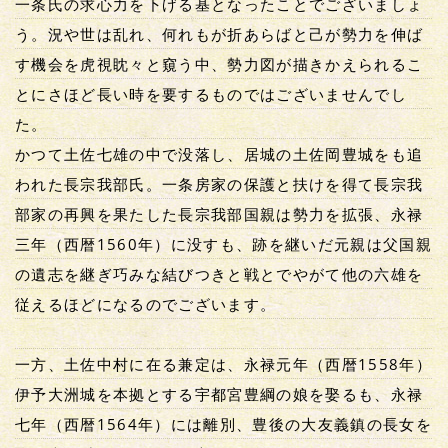
一条氏の求心力を下げる基となったことでございましょ
う。況や世は乱れ、何れもが折あらばと己が勢力を伸ば
す機会を虎視眈々と窺う中、勢力図が描きかえられるこ
とにさほど長い時を要するものではございませんでし
た。
かつて土佐七雄の中で没落し、居城の土佐岡豊城をも追
われた長宗我部氏。一条房家の保護と扶けを得て長宗我
部家の再興を果たした長宗我部国親は勢力を拡張、永禄
三年（西暦1560年）に没すも、跡を継いだ元親は父国親
の遺志を継ぎ巧みな結びつきと戦とでやがて他の六雄を
従えるほどになるのでございます。
一方、土佐中村に在る兼定は、永禄元年（西暦1558年）
伊予大洲城を本拠とする宇都宮豊綱の娘を娶るも、永禄
七年（西暦1564年）には離別、豊後の大友義鎮の長女を