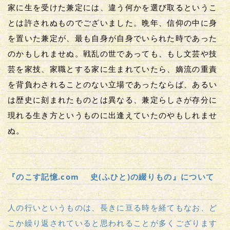
家に生を受けた兼定には、違う何かを選び取るというこ
とは許されぬものでございました。晩年、信仰の中に身
を置いた兼定が、最も自身が自身でいられた時であった
のかもしれませぬ。戦乱の世であっても、もし文芸や技
芸を家技、家職とする家に生まれていたら、嫡流の重責
を背負わされることのない立場であったならば、あるい
は歴史に刻まれたものとは異なる、兼定らしさが存分に
現れる生き方というものに出逢えていたのやもしれませ
ぬ。
『のこす記憶.com 史(ふひと)の綴りもの』について
人の行いというものは、長きに亘る時を経てもなお、ど
こか繰り返されていると思われることが多くござります