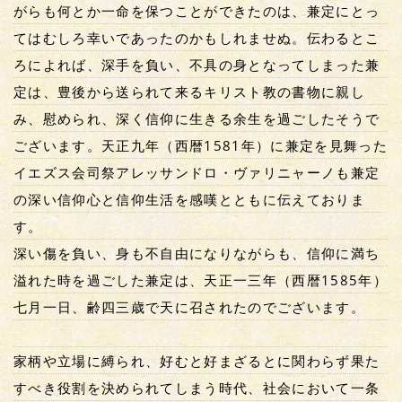
がらも何とか一命を保つことができたのは、兼定にとっ
てはむしろ幸いであったのかもしれませぬ。伝わるとこ
ろによれば、深手を負い、不具の身となってしまった兼
定は、豊後から送られて来るキリスト教の書物に親し
み、慰められ、深く信仰に生きる余生を過ごしたそうで
ございます。天正九年（西暦1581年）に兼定を見舞った
イエズス会司祭アレッサンドロ・ヴァリニャーノも兼定
の深い信仰心と信仰生活を感嘆とともに伝えておりま
す。
深い傷を負い、身も不自由になりながらも、信仰に満ち
溢れた時を過ごした兼定は、天正一三年（西暦1585年）
七月一日、齢四三歳で天に召されたのでございます。
家柄や立場に縛られ、好むと好まざるとに関わらず果た
すべき役割を決められてしまう時代、社会において一条