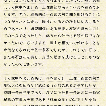
期ではなかったかと考えられます。しかしながら、房基
はよく家中をまとめ、土佐東部や南伊予へ兵を進めてお
ります。尤も、結果的に一条家の勢力圏を拡げることに
つながったとは雖も、降りかかる火の粉を払いのけるた
めであったり、縁戚関係にある豊後大友家の求めに応じ
ての出兵であったりと、此方から仕掛ける類の戦ではな
かったのでございまする。当主が相次いで代わることを
余儀なくされた土佐一条家でしたが、これまでに打って
きた布石は功を奏し、房基の動きを扶けることにもつな
がったのでございます。
よく家中をまとめあげ、兵を動かし、土佐一条家の勢力
圏拡大に努めるなど武に優れた観のある房基でしたが、
摂関一条家当主であり、叔父にあたる一条房通に一条家
秘蔵の有職故実書である『桃華蘂葉』の写本手配を願