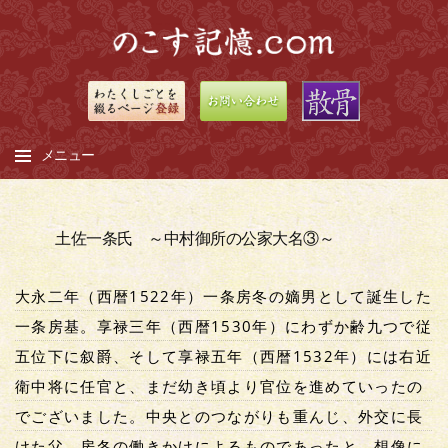
メニュー
コ
ン
土佐一条氏 ～中村御所の公家大名③～
テ
ン
大永二年（西暦1522年）一条房冬の嫡男として誕生した
ツ
へ
一条房基。享禄三年（西暦1530年）にわずか齢九つで従
ス
五位下に叙爵、そして享禄五年（西暦1532年）には右近
キ
衛中将に任官と、まだ幼き頃より官位を進めていったの
ッ
でございました。中央とのつながりも重んじ、外交に長
プ
けた父、房冬の働きかけによるものであったと、想像に