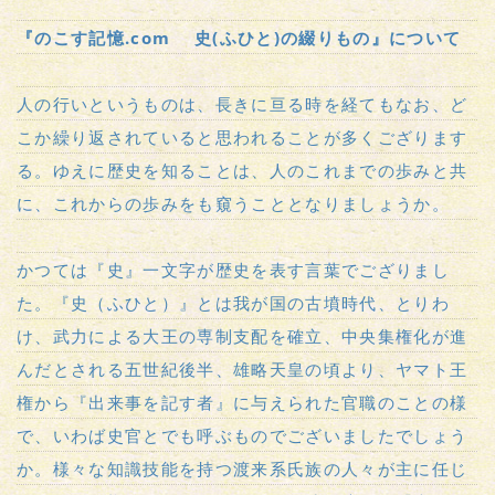
『のこす記憶.com 史(ふひと)の綴りもの』について
人の行いというものは、長きに亘る時を経てもなお、ど
こか繰り返されていると思われることが多くござります
る。ゆえに歴史を知ることは、人のこれまでの歩みと共
に、これからの歩みをも窺うこととなりましょうか。
かつては『史』一文字が歴史を表す言葉でござりまし
た。『史（ふひと）』とは我が国の古墳時代、とりわ
け、武力による大王の専制支配を確立、中央集権化が進
んだとされる五世紀後半、雄略天皇の頃より、ヤマト王
権から『出来事を記す者』に与えられた官職のことの様
で、いわば史官とでも呼ぶものでございましたでしょう
か。様々な知識技能を持つ渡来系氏族の人々が主に任じ