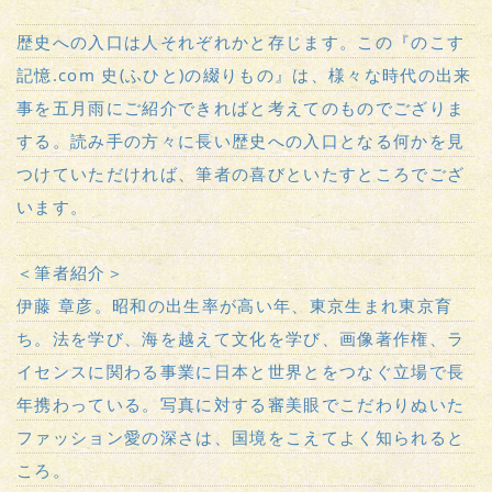
歴史への入口は人それぞれかと存じます。この『のこす
記憶.com 史(ふひと)の綴りもの』は、様々な時代の出来
事を五月雨にご紹介できればと考えてのものでござりま
する。読み手の方々に長い歴史への入口となる何かを見
つけていただければ、筆者の喜びといたすところでござ
います。
＜筆者紹介＞
伊藤 章彦。昭和の出生率が高い年、東京生まれ東京育
ち。法を学び、海を越えて文化を学び、画像著作権、ラ
イセンスに関わる事業に日本と世界とをつなぐ立場で長
年携わっている。写真に対する審美眼でこだわりぬいた
ファッション愛の深さは、国境をこえてよく知られると
ころ。