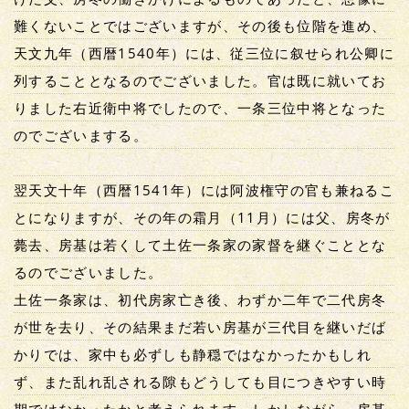
難くないことではございますが、その後も位階を進め、
天文九年（西暦1540年）には、従三位に叙せられ公卿に
列することとなるのでございました。官は既に就いてお
りました右近衛中将でしたので、一条三位中将となった
のでございまする。
翌天文十年（西暦1541年）には阿波権守の官も兼ねるこ
とになりますが、その年の霜月（11月）には父、房冬が
薨去、房基は若くして土佐一条家の家督を継ぐこととな
るのでございました。
土佐一条家は、初代房家亡き後、わずか二年で二代房冬
が世を去り、その結果まだ若い房基が三代目を継いだば
かりでは、家中も必ずしも静穏ではなかったかもしれ
ず、また乱れ乱される隙もどうしても目につきやすい時