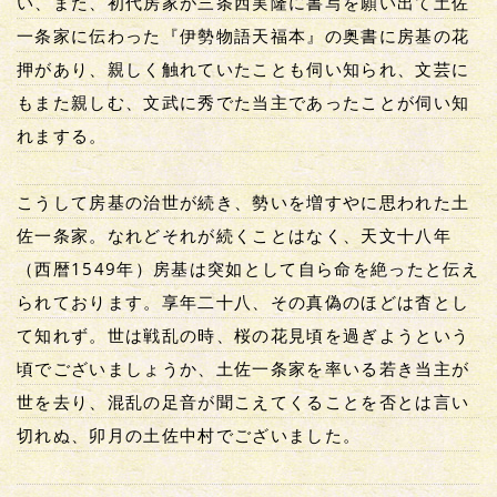
い、また、初代房家が三条西実隆に書写を願い出て土佐
一条家に伝わった『伊勢物語天福本』の奥書に房基の花
押があり、親しく触れていたことも伺い知られ、文芸に
もまた親しむ、文武に秀でた当主であったことが伺い知
れまする。
こうして房基の治世が続き、勢いを増すやに思われた土
佐一条家。なれどそれが続くことはなく、天文十八年
（西暦1549年）房基は突如として自ら命を絶ったと伝え
られております。享年二十八、その真偽のほどは杳とし
て知れず。世は戦乱の時、桜の花見頃を過ぎようという
頃でございましょうか、土佐一条家を率いる若き当主が
世を去り、混乱の足音が聞こえてくることを否とは言い
切れぬ、卯月の土佐中村でございました。