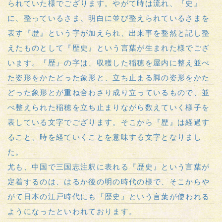
られていた様でござります。やがて時は流れ、『史』
に、整っているさま、明白に並び整えられているさまを
表す『歴』という字が加えられ、出来事を整然と記し整
えたものとして『歴史』という言葉が生まれた様でござ
います。『歴』の字は、収穫した稲穂を屋内に整え並べ
た姿形をかたどった象形と、立ち止まる脚の姿形をかた
どった象形とが重ね合わさり成り立っているもので、並
べ整えられた稲穂を立ち止まりながら数えていく様子を
表している文字でござります。そこから『歴』は経過す
ること、時を経ていくことを意味する文字となりまし
た。
尤も、中国で三国志注釈に表れる『歴史』という言葉が
定着するのは、はるか後の明の時代の様で、そこからや
がて日本の江戸時代にも『歴史』という言葉が使われる
ようになったといわれております。