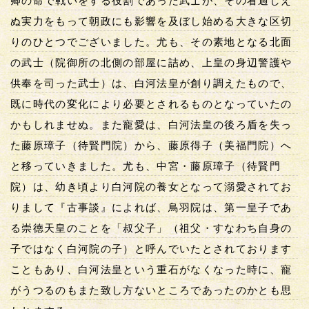
卿の命で戦いをする役割であった武士が、その看過しえ
ぬ実力をもって朝政にも影響を及ぼし始める大きな区切
りのひとつでございました。尤も、その素地となる北面
の武士（院御所の北側の部屋に詰め、上皇の身辺警護や
供奉を司った武士）は、白河法皇が創り調えたもので、
既に時代の変化により必要とされるものとなっていたの
かもしれませぬ。また寵愛は、白河法皇の後ろ盾を失っ
た藤原璋子（待賢門院）から、藤原得子（美福門院）へ
と移っていきました。尤も、中宮・藤原璋子（待賢門
院）は、幼き頃より白河院の養女となって溺愛されてお
りまして『古事談』によれば、鳥羽院は、第一皇子であ
る崇徳天皇のことを「叔父子」（祖父・すなわち自身の
子ではなく白河院の子）と呼んでいたとされております
こともあり、白河法皇という重石がなくなった時に、寵
がうつるのもまた致し方ないところであったのかとも思