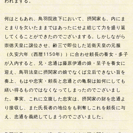
われまする。
何はともあれ、鳥羽院政下において、摂関家も、内にま
とまりを欠いたままではあったにせよ総じて力を盛り返
してくることができたのでございまする。しかしながら
崇徳天皇に譲位させ、齢三で即位した近衛天皇の元服
（久安六年（西暦1150年））に合わせ頼長の養女・多子
が入内すると、兄・忠通は藤原伊通の娘・呈子を養女に
迎え、鳥羽法皇に摂関家の娘でなくば立后できない旨を
奏上、もはや忠実・頼長と忠通との亀裂は如何にしても
繕い得るものではなくなってしまったのでございまし
た。事実、これに立腹した忠実は、摂関家の財を忠通よ
り接収し、また氏長者の地位をも剥奪しこれを頼長に与
え、忠通を義絶してしまうのでございました。