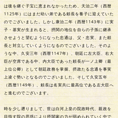
は後を継ぐ子宝に恵まれなかったため、天治二年（西暦
1125年）にはまだ幼い弟である頼長を養子に迎えていた
のでございました。しかし康治二年（西暦1143年）に実
子・基実が生まれると、摂関の地位を自らの子孫に継承
させようと望むようになった忠通は、父・忠実、また頼
長と対立していくようになるのでございました。そのよ
うな中、久安三年（西暦1147年）、朝廷に左大臣、右大
臣が空席である中、内大臣であった頼長が一ノ上卿（最
上位公卿）として朝廷政務を掌握、摂政たる忠通を事実
上凌ぐ勢いとなるのでございました。そして久安五年
（西暦1149年）、頼長は名実共に最高位である左大臣へ
と進むのでございます。
時を少し遡りまして、世は白河上皇の院政時代、親政を
目指す院の思惑により摂関家の力が弱められていく中で