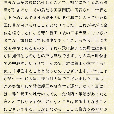
生母が出産の後に急死したことで、祖父にあたる鳥羽法
皇が引き取り、その后たる美福門院に養育され、僧侶と
なるため九歳で覚性法親王のいる仁和寺に入っていた孫
王に目が向けられることとなりました。これがやがて皇
位を継ぐことになる守仁親王（後の二条天皇）でござい
ますが、如何にしても幼少であったこともあり、且つ実
父も存命であるものを、それを飛び越えての即位はさす
がに如何なものかとの声も無視できず、守人親王即位ま
での中継ぎという形で、その父、雅仁親王が立太子もせ
ぬまま即位することとなったのでございます。それこそ
が第七十七代天皇、後白河天皇でございました。尤も、
この突如として雅仁親王を擁立する運びとなった裏に
は、雅仁親王の乳母の夫であった信西の策動があったと
言われておりますが、定かなところは知る由もなきこと
にございまする。しかしながら、ここに権力をめぐり激