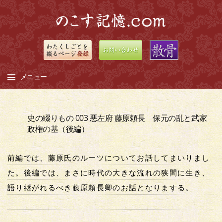
メニュー
コ
ン
史の綴りもの 003 悪左府 藤原頼長 保元の乱と武家
テ
政権の基（後編）
ン
ツ
前編では、藤原氏のルーツについてお話してまいりまし
へ
ス
た。後編では、まさに時代の大きな流れの狭間に生き、
キ
語り継がれるべき藤原頼長卿のお話となりまする。
ッ
プ