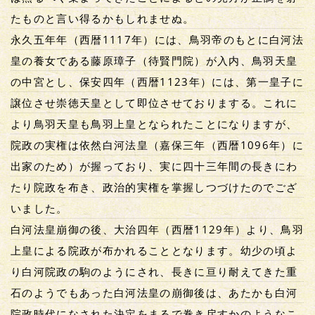
たものと言い得るかもしれませぬ。
永久五年年（西暦1117年）には、鳥羽帝のもとに白河法
皇の養女である藤原璋子（待賢門院）が入内、鳥羽天皇
の中宮とし、保安四年（西暦1123年）には、第一皇子に
譲位させ崇徳天皇として即位させておりまする。これに
より鳥羽天皇も鳥羽上皇となられたことになりますが、
院政の実権は依然白河法皇（嘉保三年（西暦1096年）に
出家のため）が握っており、実に四十三年間の長きにわ
たり院政を布き、政治的実権を掌握しつづけたのでござ
いました。
白河法皇崩御の後、大治四年（西暦1129年）より、鳥羽
上皇による院政が布かれることとなります。幼少の頃よ
り白河院政の駒のようにされ、長きに亘り耐えてきた重
石のようでもあった白河法皇の崩御後は、あたかも白河
院政時代になされた決定をまるで巻き戻すかのようなこ