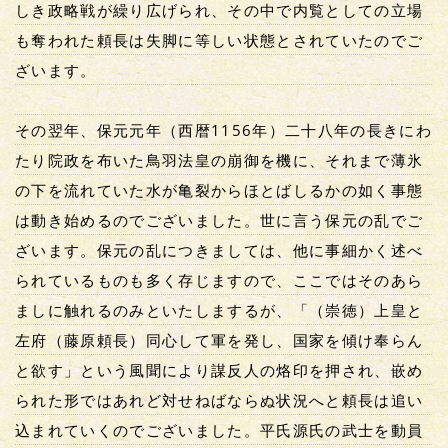
しき政略戦が繰り広げられ、その中で内覧としての立場
も奪われた頼長は失脚に等しい状態とされていたのでご
ざいます。
その翌年、保元元年（西暦1156年）二十八年の長きにわ
たり院政を布いた鳥羽法皇の崩御を機に、それまで薄氷
の下を流れていた水が亀裂からほとばしるかの如く事態
は動き始めるのでございました。世に言う保元の乱でご
ざいます。保元の乱につきましては、他に事細かく述べ
られているものも多く存じますので、ここではそのあら
ましに触れるのみといたしまするが、「（崇徳）上皇と
左府（藤原頼長）同心して軍を発し、国家を傾け奉らん
と欲す」という風聞により謀反人の烙印を押され、嵌め
られた形ではあれど対せねばならぬ状況へと頼長は追い
込まれていくのでございました。平氏源氏の武士を動員