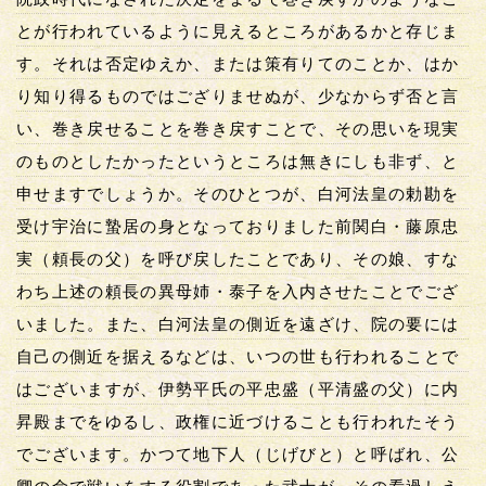
とが行われているように見えるところがあるかと存じま
す。それは否定ゆえか、または策有りてのことか、はか
り知り得るものではござりませぬが、少なからず否と言
い、巻き戻せることを巻き戻すことで、その思いを現実
のものとしたかったというところは無きにしも非ず、と
申せますでしょうか。そのひとつが、白河法皇の勅勘を
受け宇治に蟄居の身となっておりました前関白・藤原忠
実（頼長の父）を呼び戻したことであり、その娘、すな
わち上述の頼長の異母姉・泰子を入内させたことでござ
いました。また、白河法皇の側近を遠ざけ、院の要には
自己の側近を据えるなどは、いつの世も行われることで
はございますが、伊勢平氏の平忠盛（平清盛の父）に内
昇殿までをゆるし、政権に近づけることも行われたそう
でございます。かつて地下人（じげびと）と呼ばれ、公