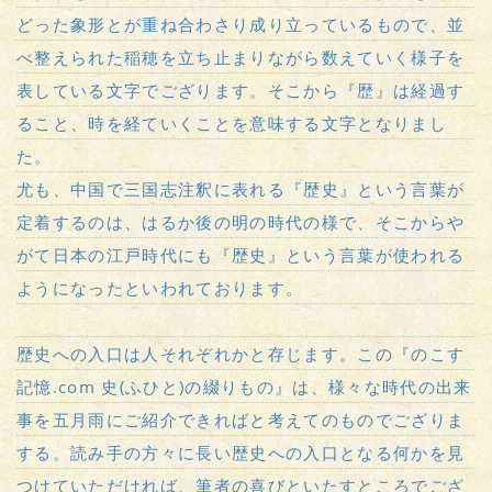
どった象形とが重ね合わさり成り立っているもので、並
べ整えられた稲穂を立ち止まりながら数えていく様子を
表している文字でござります。そこから『歴』は経過す
ること、時を経ていくことを意味する文字となりまし
た。
尤も、中国で三国志注釈に表れる『歴史』という言葉が
定着するのは、はるか後の明の時代の様で、そこからや
がて日本の江戸時代にも『歴史』という言葉が使われる
ようになったといわれております。
歴史への入口は人それぞれかと存じます。この『のこす
記憶.com 史(ふひと)の綴りもの』は、様々な時代の出来
事を五月雨にご紹介できればと考えてのものでござりま
する。読み手の方々に長い歴史への入口となる何かを見
つけていただければ、筆者の喜びといたすところでござ