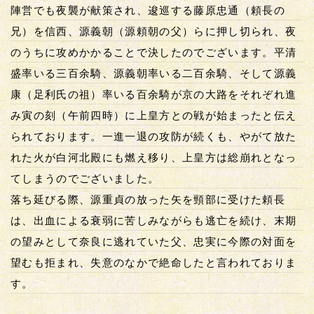
陣営でも夜襲が献策され、逡巡する藤原忠通（頼長の
兄）を信西、源義朝（源頼朝の父）らに押し切られ、夜
のうちに攻めかかることで決したのでございます。平清
盛率いる三百余騎、源義朝率いる二百余騎、そして源義
康（足利氏の祖）率いる百余騎が京の大路をそれぞれ進
み寅の刻（午前四時）に上皇方との戦が始まったと伝え
られております。一進一退の攻防が続くも、やがて放た
れた火が白河北殿にも燃え移り、上皇方は総崩れとなっ
てしまうのでございました。
落ち延びる際、源重貞の放った矢を頸部に受けた頼長
は、出血による衰弱に苦しみながらも逃亡を続け、末期
の望みとして奈良に逃れていた父、忠実に今際の対面を
望むも拒まれ、失意のなかで絶命したと言われておりま
す。