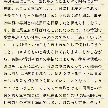
鳥羽法皇はこれら一連に敢えてあまり深く関与はせず、
曖昧とも言える立場でしたが、何にせよ左大臣であり、
氏長者ともなった頼長は、政に意欲高く取り組み、取分
け学術の再興と綱紀粛正を目指したと伝えられておりま
す。後に悪左府と呼ばれることになるのは、その苛烈で
妥協を許さない性格からのものであり、『悪』という語
が、元は剽悍さ力強さをも表す言葉として使われてきた
ことに由来するものと考えられております。しかしなが
ら、実際の慣例や個々の事情などよりも、律令や儒教の
論理をはるかに重視し、苛烈に事にあたっていく頼長の
政は周りに理解者を減らし、院近臣である中・下級貴族
からの反発を招き孤立を深めていくこととなってしまう
のでございました。そしてその苛烈さゆえに周囲との衝
突を繰り返す頼長は、綱紀粛正の動きの中で結果的に寺
社勢力との対立も深めてしまい、政の有り方を正そうと