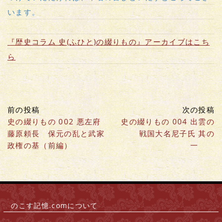
います。
『歴史コラム 史(ふひと)の綴りもの』アーカイブはこち
ら
前の投稿
次の投稿
史の綴りもの 002 悪左府
史の綴りもの 004 出雲の
藤原頼長 保元の乱と武家
戦国大名尼子氏 其の
政権の基（前編）
一
のこす記憶.comについて
|