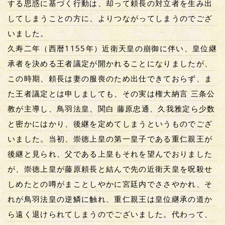
する思惑に基づく行動は、却って頼長の対立者を生み出
してしまうことの方に、よりつながってしまうのでござ
いました。
久寿二年（西暦1155年）近衛天皇の崩御に伴い、皇位継
承者を決める王者議定が開かれることになりましたが、
この時期、頼長は妻の服喪のため出仕できておらず、ま
た王者議定とは申しましても、その実は権大納言 三条公
教が主導し、鳥羽法皇、関白 藤原忠通、久我雅定ら少数
と密かにはかり、後継を定めてしまうというものでござ
いました。当初、崇徳上皇の第一皇子である重仁親王が
後継と見られ、父である上皇もそれを望んでおりました
が、崇徳上皇が藤原頼長と結んで先の近衛天皇を呪殺せ
しめたとの噂がまことしやかに宮廷内でささやかれ、そ
れが鳥羽法皇の逆鱗に触れ、重仁親王は皇位継承の道か
ら遠く退けられてしまうのでございました。代わって、