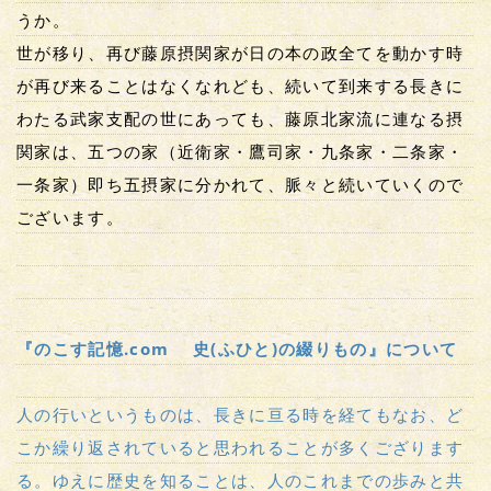
うか。
世が移り、再び藤原摂関家が日の本の政全てを動かす時
が再び来ることはなくなれども、続いて到来する長きに
わたる武家支配の世にあっても、藤原北家流に連なる摂
関家は、五つの家（近衛家・鷹司家・九条家・二条家・
一条家）即ち五摂家に分かれて、脈々と続いていくので
ございます。
『のこす記憶.com 史(ふひと)の綴りもの』について
人の行いというものは、長きに亘る時を経てもなお、ど
こか繰り返されていると思われることが多くござります
る。ゆえに歴史を知ることは、人のこれまでの歩みと共