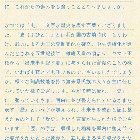
に、これからの歩みをも窺うこととなりましょうか。
かつては『史』一文字が歴史を表す言葉でござりまし
た。『史（ふひと）』とは我が国の古墳時代、とりわ
け、武力による大王の専制支配を確立、中央集権化が進
んだとされる五世紀後半、雄略天皇の頃より、ヤマト王
権から『出来事を記す者』に与えられた官職のことの様
で、いわば史官とでも呼ぶものでございましたでしょう
か。様々な知識技能を持つ渡来系氏族の人々が主に任じ
られていた様でござります。やがて時は流れ、『史』
に、整っているさま、明白に並び整えられているさまを
表す『歴』という字が加えられ、出来事を整然と記し整
えたものとして『歴史』という言葉が生まれた様でござ
います。『歴』の字は、収穫した稲穂を屋内に整え並べ
た姿形をかたどった象形と、立ち止まる脚の姿形をかた