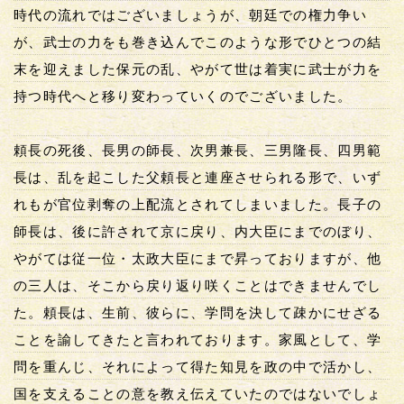
時代の流れではございましょうが、朝廷での権力争い
が、武士の力をも巻き込んでこのような形でひとつの結
末を迎えました保元の乱、やがて世は着実に武士が力を
持つ時代へと移り変わっていくのでございました。
頼長の死後、長男の師長、次男兼長、三男隆長、四男範
長は、乱を起こした父頼長と連座させられる形で、いず
れもが官位剥奪の上配流とされてしまいました。長子の
師長は、後に許されて京に戻り、内大臣にまでのぼり、
やがては従一位・太政大臣にまで昇っておりますが、他
の三人は、そこから戻り返り咲くことはできませんでし
た。頼長は、生前、彼らに、学問を決して疎かにせざる
ことを諭してきたと言われております。家風として、学
問を重んじ、それによって得た知見を政の中で活かし、
国を支えることの意を教え伝えていたのではないでしょ