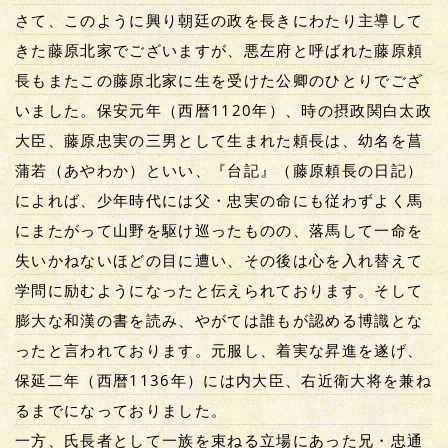
さて、このように興り朝廷の政を長きにわたり主導して
きた藤原北家でございますが、悪左府と呼ばれた藤原頼
長もまたこの藤原北家に生を受けた公卿のひとりでござ
いました。保安元年（西暦1120年）、時の摂政関白太政
大臣、藤原忠実の三男として生まれた頼長は、幼名を菖
蒲若（あやわか）といい、『台記』（藤原頼長の日記）
によれば、少年時代には父・忠実の命にも従わずよく馬
にまたがって山野を駆け巡ったものの、落馬して一命を
失いかねないほどの目に遭い、その後は心を入れ替えて
学問に励むようになったと伝えられております。そして
膨大な和漢の書を読み、やがては誰もが認める博識とな
ったと言われております。元服し、着実な昇進を遂げ、
保延二年（西暦1136年）には内大臣、右近衛大将を兼ね
るまでになっておりました。
一方、氏長者として一族を束ねる立場にあった兄・忠通