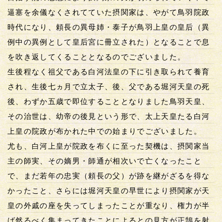
逼塞を余儀なくされてていた摂関家は、やがて鳥羽院政
時代になり、頼長の異母姉・泰子が鳥羽上皇の皇后（異
例中の異例として皇后宮に冊立された）となることで息
を吹き返してくることとなるのでございました。
生後程なく祖父である白河法皇の下に引き取られて養育
され、生後七ヵ月で立太子、後、父である堀河天皇の死
後、わずか五歳で即位することとなりました鳥羽天皇、
その治世は、幼帝の後見という形で、太上天皇たる白河
上皇の院政が布かれた中での始まりでございました。
尤も、白河上皇が院政を布くに至った契機は、摂関家当
主の師実、その嫡男・師通が相次いで亡くなったこと
で、まだ若年の忠実（頼長の父）が跡を継がざるを得な
かったこと、さらには堀河天皇の早世により摂関家が天
皇の外戚の座を失ってしまったことが重なり、権力が半
ば然るべく集まってきたことによるとの見方が正鵠を射