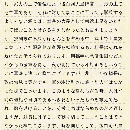
し、武力の上で優位にたつ後白河天皇陣営は、形の上で
も官軍であり、それに対して事ここに至りては挙兵する
より外ない頼長は、挙兵の大義として崇徳上皇をいただ
いて臨むこととせざるをえなかったとも言えましょう
か。摂関家の私兵がほとんどを占める中、武士で上皇方
に参じていた源為朝が夜襲を献策するも、頼長はそれを
退けたと伝えられております。興福寺の悪僧集団など大
和からの援軍を待ち、夜が明けてから相対するというこ
とに軍議は決した様でございますが、悲しいかな頼長は
政の知見は豊かでも、軍の駆け引きに通じた人ではなか
った様でございます。このような常ならざる時、人は平
時の儀礼や日頃のあるべき姿といったものを敢えて忘
れ、敵を退けることをこそ考えねばならぬものかと存じ
ますが、頼長にはそこまで割り切ってしまうことはでき
なかった様でございます。時を同じくして、後白河天皇