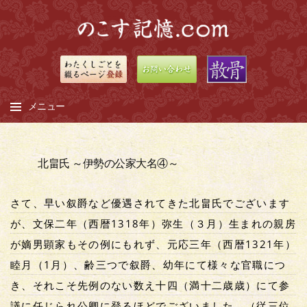
メニュー
コ
ン
北畠氏 ～伊勢の公家大名④～
テ
ン
さて、早い叙爵など優遇されてきた北畠氏でございます
ツ
へ
が、文保二年（西暦1318年）弥生（３月）生まれの親房
ス
が嫡男顕家もその例にもれず、元応三年（西暦1321年）
キ
睦月（1月）、齢三つで叙爵、幼年にて様々な官職につ
ッ
き、それこそ先例のない数え十四（満十二歳歳）にて参
プ
議に任じられ公卿に登るほどでございました。（従三位