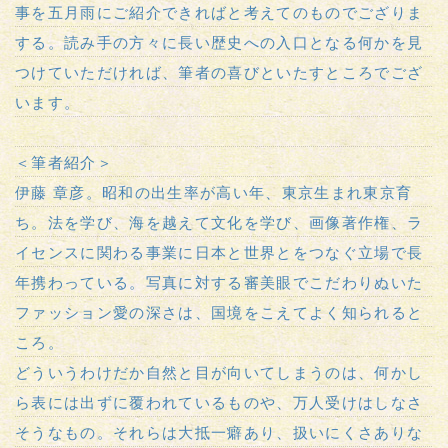
事を五月雨にご紹介できればと考えてのものでござりま
する。読み手の方々に長い歴史への入口となる何かを見
つけていただければ、筆者の喜びといたすところでござ
います。
＜筆者紹介＞
伊藤 章彦。昭和の出生率が高い年、東京生まれ東京育
ち。法を学び、海を越えて文化を学び、画像著作権、ラ
イセンスに関わる事業に日本と世界とをつなぐ立場で長
年携わっている。写真に対する審美眼でこだわりぬいた
ファッション愛の深さは、国境をこえてよく知られると
ころ。
どういうわけだか自然と目が向いてしまうのは、何かし
ら表には出ずに覆われているものや、万人受けはしなさ
そうなもの。それらは大抵一癖あり、扱いにくさありな