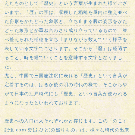
えたものとして『歴史』という言葉が生まれた様でござ
います。『歴』の字は、収穫した稲穂を屋内に整え並べ
た姿形をかたどった象形と、立ち止まる脚の姿形をかた
どった象形とが重ね合わさり成り立っているもので、並
べ整えられた稲穂を立ち止まりながら数えていく様子を
表している文字でござります。そこから『歴』は経過す
ること、時を経ていくことを意味する文字となりまし
た。
尤も、中国で三国志注釈に表れる『歴史』という言葉が
定着するのは、はるか後の明の時代の様で、そこからや
がて日本の江戸時代にも『歴史』という言葉が使われる
ようになったといわれております。
歴史への入口は人それぞれかと存じます。この『のこす
記憶.com 史(ふひと)の綴りもの』は、様々な時代の出来