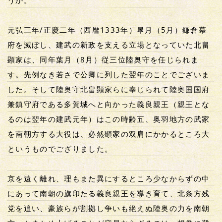
うか。
元弘三年/正慶二年（西暦1333年）皐月（5月）鎌倉幕
府を滅ぼし、建武の新政を支える立場となっていた北畠
顕家は、同年葉月（8月）従三位陸奥守を任じられま
す。先例なき若さで公卿に列した翌年のことでございま
した。そして陸奥守北畠顕家らに奉じられて陸奥国国府
兼鎮守府である多賀城へと向かった義良親王（親王とな
るのは翌年の建武元年）はこの時齢五、奥羽地方の武家
を南朝方する大役は、必然顕家の双肩にかかるところ大
というものでござりました。
京を遠く離れ、理もまた異にするところ少なからずの中
にあって南朝の旗印たる義良親王を導き育て、北条方残
党を追い、豪族らが割拠し争いも絶えぬ陸奥の力を南朝