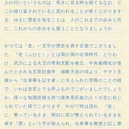
人の行いというものは、長きに亘る時を経てもなお、ど
こか繰り返されていると思われることが多くござります
る。ゆえに歴史を知ることは、人のこれまでの歩みと共
に、これからの歩みをも窺うこととなりましょうか。
かつては『史』一文字が歴史を表す言葉でござりまし
た。『史（ふひと）』とは我が国の古墳時代、とりわ
け、武力による大王の専制支配を確立、中央集権化が進
んだとされる五世紀後半、雄略天皇の頃より、ヤマト王
権から『出来事を記す者』に与えられた官職のことの様
で、いわば史官とでも呼ぶものでございましたでしょう
か。様々な知識技能を持つ渡来系氏族の人々が主に任じ
られていた様でござります。やがて時は流れ、『史』
に、整っているさま、明白に並び整えられているさまを
表す『歴』という字が加えられ、出来事を整然と記し整