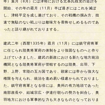
年）葉月（8月）には津軽における北条氏残党の追討を
開始、その年の霜月（11月）半ば過ぎにはこれを滅ぼ
し、津軽平定を成し遂げており、その戦機の掴み方、拙
速で無駄のない戦ぶりは敵味方を畏怖せしめるものであ
ったと語り継がれておりまする。
建武二年（西暦1335年）霜月（11月）には鎮守府将軍
に任じられ陸奥将軍府の体制をより強固なものへと作り
上げていきました。建武の新政における新たな地方統治
機関となる陸奥将軍府が管轄するのは陸奥、出羽、下
野、上野、常陸の五カ国であり、顕家には帝から強大な
権限を与えられ、統治を進め易い様慮かられておりまし
た。鎮守府将軍となる頃には、奥州の有力地頭であった
南部政長や、結城宗広・伊達行朝らの勢力を糾合し、奥
羽地方における軍事的な力も大きなものとなっておりま