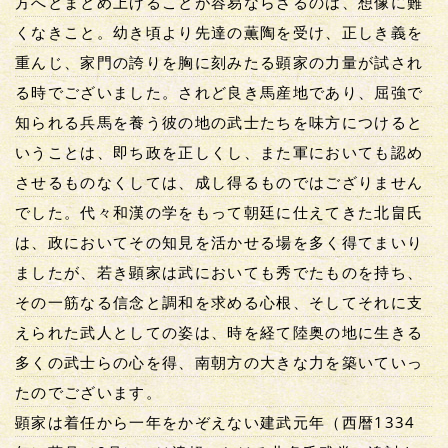
方へとまとめ上げることが容易ならざるのは、想像に難
くなきこと。幼き頃より先達の薫陶を受け、正しき義を
重んじ、家門の誇りを胸に刻みたる顕家の力量が試され
る時でございました。されど良き馬産地であり、屈強で
知られる兵馬を養う彼の地の武士たちを味方につけると
いうことは、即ち政を正しくし、また軍においても認め
させるものなくしては、成し得るものではござりません
でした。代々和漢の学をもって朝廷に仕えてきた北畠氏
は、政においてその知見を活かせる場を多く得てまいり
ましたが、若き顕家は武においても秀でたものを持ち、
その一筋なる信念と調和を求める心根、そしてそれに支
えられた武人としての姿は、時を経て陸奥の地に生きる
多くの武士らの心を得、南朝方の大きな力を築いていっ
たのでございます。
顕家は着任から一年をかぞえない建武元年（西暦1334