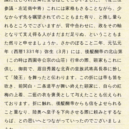
参議・左近衛中将）これには家格もさることながら、少
なからず先を嘱望されてのこともまた有り、と推し量ら
れるところでございますが、背中合わせに、政をその軸
となりて支え得る人がまだまだ足りぬ、ということもま
た然りと申せましょうか。さかのぼること二年、元弘元
年（西暦1331年）弥生（3月）には、後醍醐帝の北山第
（この時は西園寺公宗の山荘）行幸の際、顕家もこれに
供し、御前で、眉目秀麗な北斉の皇族武将高長恭に扮し
て「陵王」を舞ったと伝わります。この折には帝も笛を
吹き、前関白・二条道平が舞い終えた顕家に、自らの紅
梅の上着、二藍の衣を褒美として与えたことも伝えられ
ております。折に触れ、後醍醐帝からも信をよせられる
こと重なり、陸奥へ皇子を下向させる際に頼みとするな
らば、との思いへとつながっていったのでございましょ