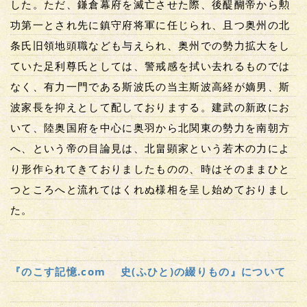
した。ただ、鎌倉幕府を滅亡させた際、後醍醐帝から勲
功第一とされ先に鎮守府将軍に任じられ、且つ奥州の北
条氏旧領地頭職なども与えられ、奥州での勢力拡大をし
ていた足利尊氏としては、警戒感を拭い去れるものでは
なく、有力一門である斯波氏の当主斯波高経が嫡男、斯
波家長を抑えとして配しておりまする。建武の新政にお
いて、陸奥国府を中心に奥羽から北関東の勢力を南朝方
へ、という帝の目論見は、北畠顕家という若木の力によ
り形作られてきておりましたものの、時はそのままひと
つところへと流れてはくれぬ様相を呈し始めておりまし
た。
『のこす記憶.com 史(ふひと)の綴りもの』について