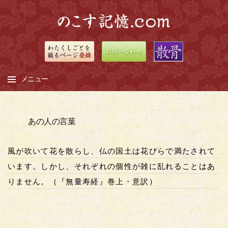
メニュー
コ
ン
あの人の言葉
テ
ン
風が吹いて花を散らし、仏の国土は花びらで満たされて
ツ
へ
います。しかし、それぞれの個性が雑に乱れることはあ
ス
りません。（『無量寿経』巻上・意訳）
キ
ッ
プ