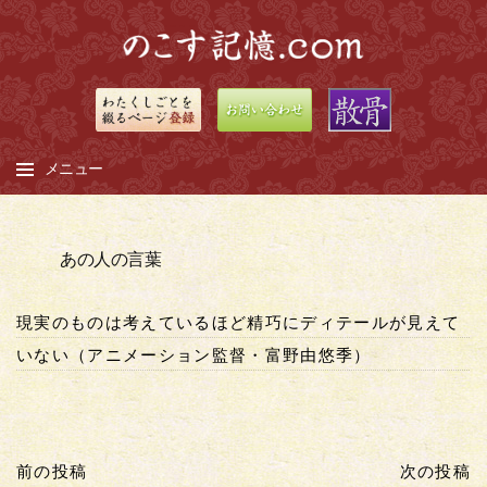
メニュー
コ
ン
あの人の言葉
テ
ン
現実のものは考えているほど精巧にディテールが見えて
ツ
へ
いない（アニメーション監督・富野由悠季）
ス
キ
ッ
プ
前の投稿
次の投稿